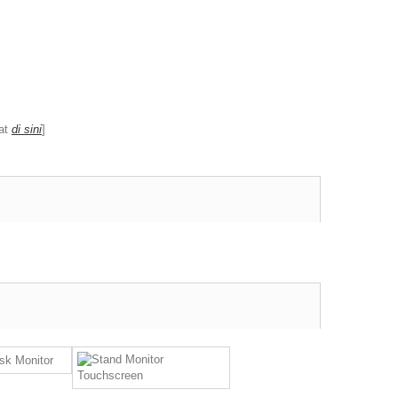
hat
di sini
]