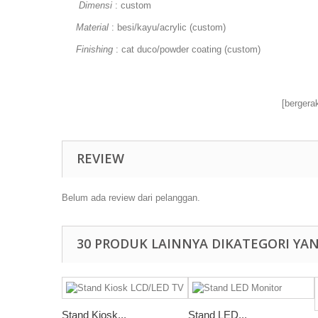
Dimensi
:
custom
Material
:
besi/kayu/acrylic (custom)
Finishing
:
cat duco/
powder coating
(custom)
[bergera
REVIEW
Belum ada review dari pelanggan.
30 PRODUK LAINNYA DIKATEGORI YA
Stand Kiosk...
Stand LED...