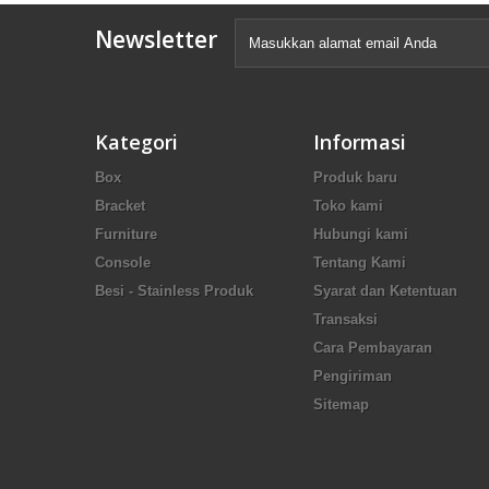
Newsletter
Kategori
Informasi
Box
Produk baru
Bracket
Toko kami
Furniture
Hubungi kami
Console
Tentang Kami
Besi - Stainless Produk
Syarat dan Ketentuan
Transaksi
Cara Pembayaran
Pengiriman
Sitemap