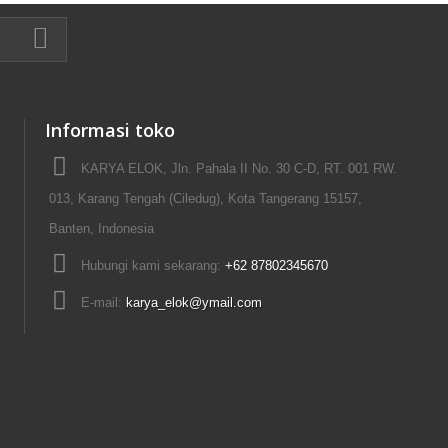
Informasi toko
KARYA ELOK, Jln. Pahala II No. 30 C-D, RT. 001 RW.
013, Karang Tengah (Ciledug), Kota Tangerang 15157,
Banten, Indonesia
Hubungi kami sekarang:
+62 87802345670
E-mail:
karya_elok@ymail.com