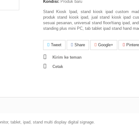
Kondisi:
Produk baru
Stand Kiosk Ipad, stand kiosk ipad custom mad
produk stand kiosk ipad, jual stand kiosk ipad c
sesuai pesanan, universal stand floor/tiang ipad, andr
standing plus mini PC, tab tablet ipad stand hand ma
Tweet
Share
Google+
Pintere
Kirim ke teman
Cetak
or, tablet, ipad, stand multi display digital signage.