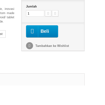
Jumlah
e, inovasi
ustom made
oid/ tablet
de.
Beli
st
Tambahkan ke Wishlist