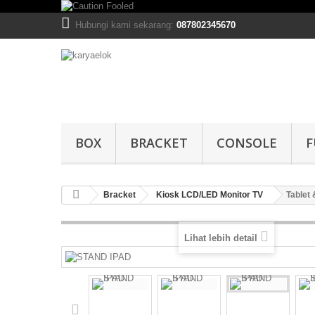
Hubungi kami sekarang:
087802345670
BOX
BRACKET
CONSOLE
F
Bracket
Kiosk LCD/LED Monitor TV
Tablet
Lihat lebih detail