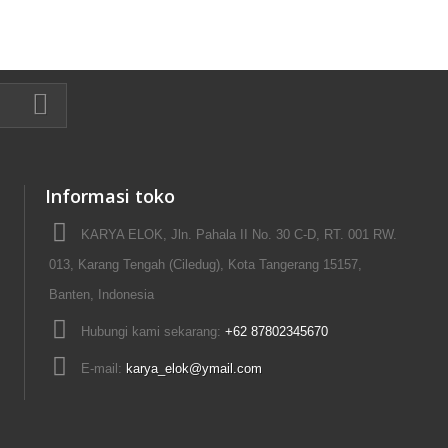
Informasi toko
KARYA ELOK, Jln. Pahala II No. 30 C-D, RT. 001 RW.
013, Karang Tengah (Ciledug), Kota Tangerang 15157,
Banten, Indonesia
Hubungi kami sekarang:
+62 87802345670
E-mail:
karya_elok@ymail.com