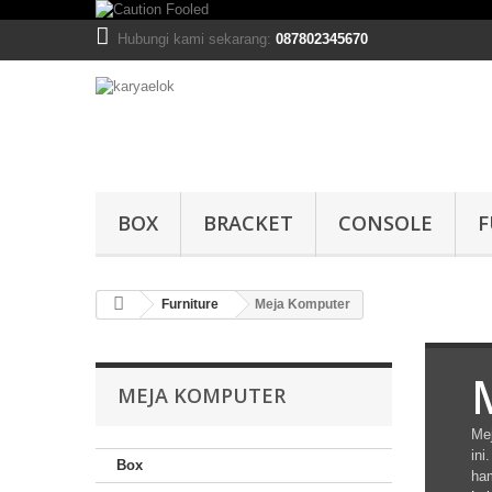
Hubungi kami sekarang:
087802345670
BOX
BRACKET
CONSOLE
F
Furniture
Meja Komputer
MEJA KOMPUTER
Mej
ini
Box
ham