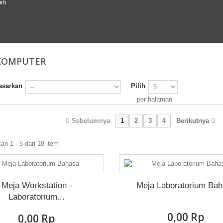
ih
KOMPUTER
asarkan
Pilih
per halaman
Sebelumnya
1
2
3
4
Berikutnya
n 1 - 5 dari 18 item
Meja Workstation -
Meja Laboratorium Ba
Laboratorium...
0,00 Rp‎
0,00 Rp‎