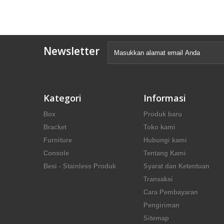
Newsletter
Kategori
Informasi
Box
Produk baru
Bracket
Toko kami
Furniture
Hubungi kami
Console
Tentang Kami
Besi - Stainless Produk
Syarat dan Ketentuan
Transaksi
Cara Pembayaran
Pengiriman
Sitemap