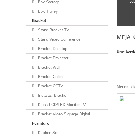
Leb
Box Storage
Box Trolley
Bracket
Stand Bracket TV
MEJA 
Stand Video Conference
Bracket Desktop
Urut berd
Bracket Projector
Bracket Wall
Bracket Ceiling
Bracket CCTV
Menampilka
Instalasi Bracket
Kiosk LCD/LED Monitor TV
Bracket Video Signage Digital
Furniture
Kitchen Set