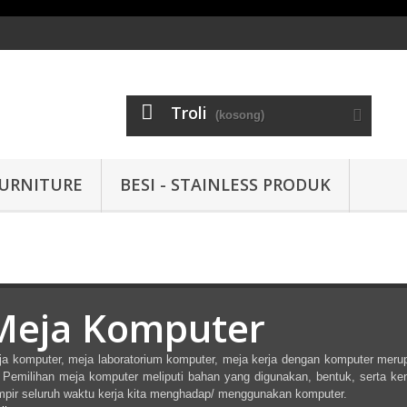
Troli
(kosong)
URNITURE
BESI - STAINLESS PRODUK
Meja Komputer
a komputer, meja laboratorium komputer, meja kerja dengan komputer merup
. Pemilihan meja komputer meliputi bahan yang digunakan, bentuk, serta k
pir seluruh waktu kerja kita menghadap/ menggunakan komputer.