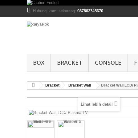
Hubungi kami sekarang:
087802345670
BOX
BRACKET
CONSOLE
F
Bracket
Bracket Wall
Bracket Wall LCD/ P
Lihat lebih detail