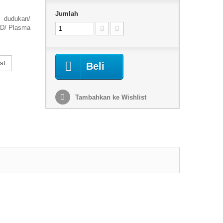
Jumlah
 dudukan/
CD/ Plasma
st
Beli
Tambahkan ke Wishlist